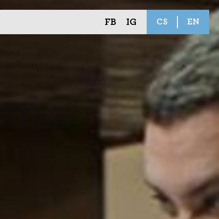
FB
IG
CS
EN